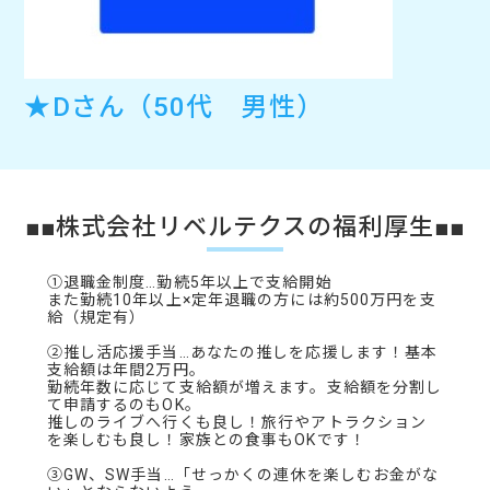
★Dさん（50代 男性）
■■株式会社リベルテクスの福利厚生■■
①退職金制度…勤続5年以上で支給開始
また勤続10年以上×定年退職の方には約500万円を支
給（規定有）
②推し活応援手当…あなたの推しを応援します！基本
支給額は年間2万円。
勤続年数に応じて支給額が増えます。支給額を分割し
て申請するのもOK。
推しのライブへ行くも良し！旅行やアトラクション
を楽しむも良し！家族との食事もOKです！
③GW、SW手当…「せっかくの連休を楽しむお金がな